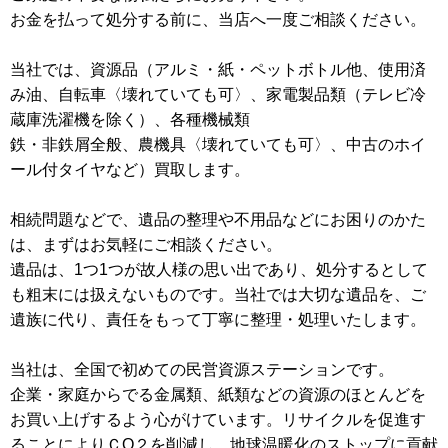
お金を払って処分する前に、当店へ一度ご相談ください。
当社では、資源品（アルミ・紙・ペットボトル他、使用済
み油、自転車〈壊れていても可〉、家電製品類（テレビ冷
蔵庫洗濯機を除く）、各種機械類
鉄・非鉄屑全般、農機具〈壊れていても可〉、中古のホイ
ール付タイヤなど）買取します。
相続問題などで、遺品の整理や不用品などにお困りのかた
は、まずはお気軽にご相談ください。
遺品は、1つ1つが故人様の思い出であり、処分するとして
も粗末には扱えないものです。当社では大切な遺品を、ご
遺族に代り、責任をもって丁寧に整理・処理いたします。
当社は、全国で初めての民営資源ステーションです。
企業・家庭からでる金属類、紙類などの資源のほとんどを
お買い上げするよう心がけています。リサイクルを促進す
ることによりＣО２を削減し、地球温暖化のストップに貢献