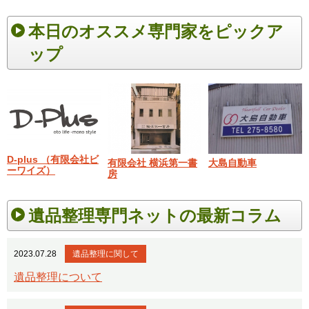
本日のオススメ専門家をピックア
ップ
D-plus （有限会社ビ
有限会社 横浜第一書
大島自動車
ーワイズ）
房
遺品整理専門ネットの最新コラム
2023.07.28
遺品整理に関して
遺品整理について