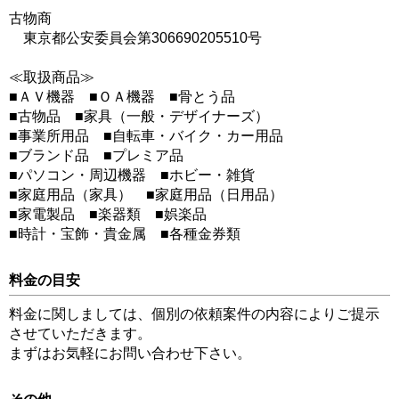
古物商
東京都公安委員会第306690205510号
≪取扱商品≫
■ＡＶ機器 ■ＯＡ機器 ■骨とう品
■古物品 ■家具（一般・デザイナーズ）
■事業所用品 ■自転車・バイク・カー用品
■ブランド品 ■プレミア品
■パソコン・周辺機器 ■ホビー・雑貨
■家庭用品（家具） ■家庭用品（日用品）
■家電製品 ■楽器類 ■娯楽品
■時計・宝飾・貴金属 ■各種金券類
料金の目安
料金に関しましては、個別の依頼案件の内容によりご提示
させていただきます。
まずはお気軽にお問い合わせ下さい。