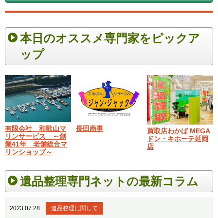
本日のオススメ専門家をピックア
ップ
有限会社 和歌山マ
長田商事
買取店わかば MEGA
リンサービス ～創
ドン・キホーテ延岡
業41年 老舗総合マ
店
リンショップ～
遺品整理専門ネットの最新コラム
2023.07.28
遺品整理に関して