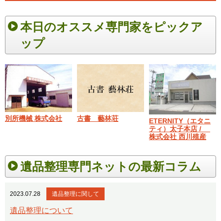
本日のオススメ専門家をピックア
ップ
別所機械 株式会社
古書 藝林荘
ETERNITY（エタニ
ティ）太子本店 /
株式会社 西川殖産
遺品整理専門ネットの最新コラム
2023.07.28
遺品整理に関して
遺品整理について