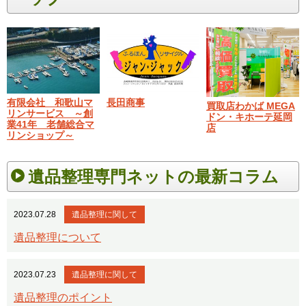
有限会社 和歌山マ
長田商事
買取店わかば MEGA
リンサービス ～創
ドン・キホーテ延岡
業41年 老舗総合マ
店
リンショップ～
遺品整理専門ネットの最新コラム
2023.07.28
遺品整理に関して
遺品整理について
2023.07.23
遺品整理に関して
遺品整理のポイント