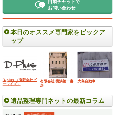
自動チャットで
お問い合わせ
本日のオススメ専門家をピックア
ップ
D-plus （有限会社ビ
有限会社 横浜第一書
大島自動車
ーワイズ）
房
遺品整理専門ネットの最新コラム
2023.07.28
遺品整理に関して